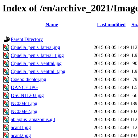
Index of /en/archive_2021/Image
Name
Last modified
Siz
Parent Directory
Cpuella_penis_lateral.jpg
2015-03-05 14:49
11
Cpuella_penis_lateral_t.jpg
2015-03-05 14:49
1.
Cpuella_penis_ventral.jpg
2015-03-05 14:49
9
Cpuella_penis_ventral_t.jpg
2015-03-05 14:49
1.
Csieboldicolor.jpg
2015-03-05 14:49
7
DANCE.JPG
2015-03-05 14:49
1.
DSCN11203.jpg
2015-03-05 14:49
6
NC004c1.jpg
2015-03-05 14:49
13
NC004e2.jpg
2015-03-05 14:49
10
ablaptus_amazonus.gif
2015-03-05 14:49
11
acant1.jpg
2015-03-05 14:49
1
acant2.jpg
2015-03-05 14:49
19