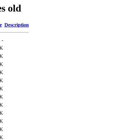
s old
e
Description
-
2K
9K
0K
9K
9K
5K
6K
9K
2K
2K
2K
3K