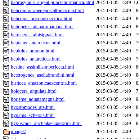
habrosynula_argentipunctaburmanica.html
2015-03-05 14:49
1.
heliconius_aoedepostalbimacula.html
2015-03-05 14:49
8
helicopis_acisconspecifica.html
2015-03-05 14:49
8
heliopetes_alanaromaniana.html
2015-03-05 14:49
8
hemiceras_albisignata.html
2015-03-05 14:49
7
hepialus_antarcticus.html
2015-03-05 14:49
7
hepiolus_ammon.html
2015-03-05 14:49
7
hepiolus_antarcticus.html
2015-03-05 14:49
7
hestina_assimilisimperfecta.html
2015-03-05 14:49
8
heterogenea_asellabrundini.html
2015-03-05 14:49
8
histioea_amazonicaexcentria.html
2015-03-05 14:49
8
holocera_angulata.html
2015-03-05 14:49
7
horisme_aquatamagna.html
2015-03-05 14:49
9
hyostomodes_ate.html
2015-03-05 14:49
8
hypanis_acheloia.html
2015-03-05 14:49
8
hyposcada_anchialaecuadorina.html
2015-03-05 14:49
8
images/
2015-03-05 14:49