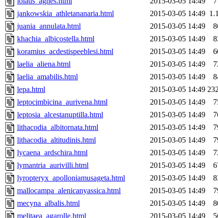
iolaus_agnes.html
2015-03-05 14:49
7
jankowskia_athletananaria.html
2015-03-05 14:49
1.
juania_annulata.html
2015-03-05 14:49
8
khachia_albicostella.html
2015-03-05 14:49
8
koramius_acdestispeeblesi.html
2015-03-05 14:49
6
laelia_aliena.html
2015-03-05 14:49
7
laelia_amabilis.html
2015-03-05 14:49
8
lepa.html
2015-03-05 14:49
23
leptocimbicina_aurivena.html
2015-03-05 14:49
7
leptosia_alcestanuptilla.html
2015-03-05 14:49
7
lithacodia_albitornata.html
2015-03-05 14:49
7
lithacodia_altitudinis.html
2015-03-05 14:49
7
lycaena_ardschira.html
2015-03-05 14:49
7
lymantria_aurivilli.html
2015-03-05 14:49
6
lyropteryx_apolloniamusageta.html
2015-03-05 14:49
8
mallocampa_alenicanyassica.html
2015-03-05 14:49
7
mecyna_albalis.html
2015-03-05 14:49
8
melitaea_agarolle.html
2015-03-05 14:49
5