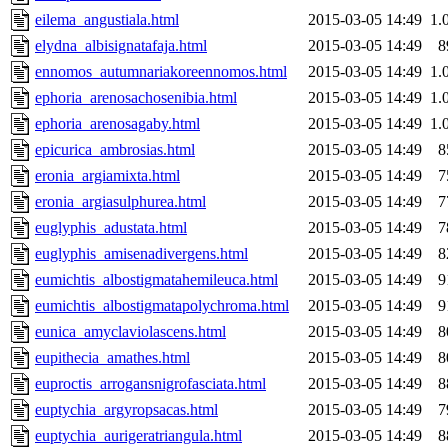
eilema_angustiala.html
2015-03-05 14:49
1.
elydna_albisignatafaja.html
2015-03-05 14:49
8
ennomos_autumnariakoreennomos.html
2015-03-05 14:49
1.
ephoria_arenosachosenibia.html
2015-03-05 14:49
1.
ephoria_arenosagaby.html
2015-03-05 14:49
1.
epicurica_ambrosias.html
2015-03-05 14:49
8
eronia_argiamixta.html
2015-03-05 14:49
7
eronia_argiasulphurea.html
2015-03-05 14:49
7
euglyphis_adustata.html
2015-03-05 14:49
7
euglyphis_amisenadivergens.html
2015-03-05 14:49
8
eumichtis_albostigmatahemileuca.html
2015-03-05 14:49
9
eumichtis_albostigmatapolychroma.html
2015-03-05 14:49
9
eunica_amyclaviolascens.html
2015-03-05 14:49
8
eupithecia_amathes.html
2015-03-05 14:49
8
euproctis_arrogansnigrofasciata.html
2015-03-05 14:49
8
euptychia_argyropsacas.html
2015-03-05 14:49
7
euptychia_aurigeratriangula.html
2015-03-05 14:49
8