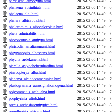
pardasena_atmocyma.html
2015-03-05 14:49
7
phalaena_absinthiata.html
2015-03-05 14:49
6
phalaena_alni.html
2015-03-05 14:49
6
phalera_albicauda.html
2015-03-05 14:49
9
phaleromimus_albocalceolata.html
2015-03-05 14:49
9
pheia_admirabilis.html
2015-03-05 14:49
7
photoscotosia_antitypa.html
2015-03-05 14:49
7
phricodia_amaliaromani.html
2015-03-05 14:49
8
phryganopsis_albescens.html
2015-03-05 14:49
9
phycita_ardekanella.html
2015-03-05 14:49
8
pierella_astyochebernhardina.html
2015-03-05 14:49
8
pinacopteryx_alba.html
2015-03-05 14:49
8
planema_alcinoecamerunica.html
2015-03-05 14:49
7
plusiogramma_aurosignahomogena.html
2015-03-05 14:49
9
polyommatus_atahualpa.html
2015-03-05 14:49
7
porphyrinia_aftob.html
2015-03-05 14:49
7
precis_archesiasemitypica.html
2015-03-05 14:49
8
pseudlepista_atriceps.html
2015-03-05 14:49
8