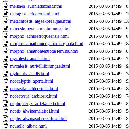
melitaea_auriniadiscalis.html
2015-03-05 14:49
8
meragisa_aridaromani.html
2015-03-05 14:49
7
metachrostis_algaekorealgae.html
2015-03-05 14:49
1.
mimesiomera_aureobrunnea.html
2015-03-05 14:49
9
morpho_achillesroqueensis.html
2015-03-05 14:49
8
morpho_amathontecyanomarginata.html
2015-03-05 14:49
8
morpho_amathontesubtusfemina.html
2015-03-05 14:49
8
mycalesis_analis.html
2015-03-05 14:49
7
mycalesis_aurivilliibirungae.html
2015-03-05 14:49
9
mylothris_analis.html
2015-03-05 14:49
7
neocalyptis_aperta.html
2015-03-05 14:49
9
neorastia_albicostella.html
2015-03-05 14:49
8
neosatyrus_ambiorix.html
2015-03-05 14:49
7
nephopteryx_ardekanella.html
2015-03-05 14:49
8
neptis_alwinamalaisei.html
2015-03-05 14:49
5
neptis_alwinasubspecifica.html
2015-03-05 14:49
8
neuralla_albata.html
2015-03-05 14:49
9