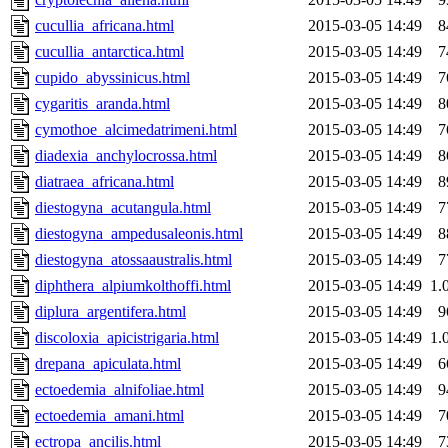
cucullia_africana.html
2015-03-05 14:49
8
cucullia_antarctica.html
2015-03-05 14:49
7
cupido_abyssinicus.html
2015-03-05 14:49
7
cygaritis_aranda.html
2015-03-05 14:49
8
cymothoe_alcimedatrimeni.html
2015-03-05 14:49
7
diadexia_anchylocrossa.html
2015-03-05 14:49
8
diatraea_africana.html
2015-03-05 14:49
8
diestogyna_acutangula.html
2015-03-05 14:49
7
diestogyna_ampedusaleonis.html
2015-03-05 14:49
8
diestogyna_atossaaustralis.html
2015-03-05 14:49
7
diphthera_alpiumkolthoffi.html
2015-03-05 14:49
1.
diplura_argentifera.html
2015-03-05 14:49
9
discoloxia_apicistrigaria.html
2015-03-05 14:49
1.
drepana_apiculata.html
2015-03-05 14:49
6
ectoedemia_alnifoliae.html
2015-03-05 14:49
9
ectoedemia_amani.html
2015-03-05 14:49
7
ectropa_ancilis.html
2015-03-05 14:49
7