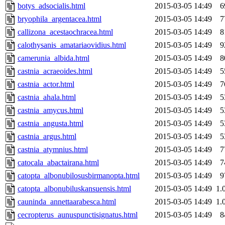
botys_adsocialis.html
2015-03-05 14:49
6
bryophila_argentacea.html
2015-03-05 14:49
7
callizona_acestaochracea.html
2015-03-05 14:49
8
calothysanis_amatariaovidius.html
2015-03-05 14:49
9
camerunia_albida.html
2015-03-05 14:49
8
castnia_acraeoides.html
2015-03-05 14:49
5
castnia_actor.html
2015-03-05 14:49
7
castnia_ahala.html
2015-03-05 14:49
5
castnia_amycus.html
2015-03-05 14:49
5
castnia_angusta.html
2015-03-05 14:49
5
castnia_argus.html
2015-03-05 14:49
5
castnia_atymnius.html
2015-03-05 14:49
7
catocala_abactairana.html
2015-03-05 14:49
7
catopta_albonubilosusbirmanopta.html
2015-03-05 14:49
9
catopta_albonubiluskansuensis.html
2015-03-05 14:49
1.
cauninda_annettaarabesca.html
2015-03-05 14:49
1.
cecropterus_aunuspunctisignatus.html
2015-03-05 14:49
8