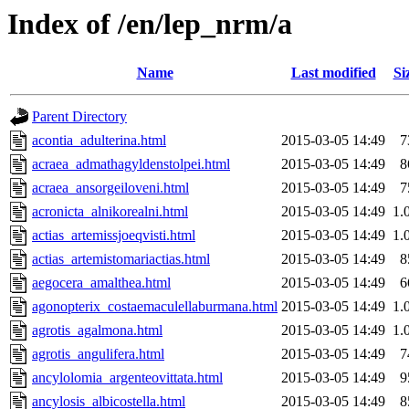
Index of /en/lep_nrm/a
Name
Last modified
Si
Parent Directory
acontia_adulterina.html
2015-03-05 14:49
7
acraea_admathagyldenstolpei.html
2015-03-05 14:49
8
acraea_ansorgeiloveni.html
2015-03-05 14:49
7
acronicta_alnikorealni.html
2015-03-05 14:49
1.
actias_artemissjoeqvisti.html
2015-03-05 14:49
1.
actias_artemistomariactias.html
2015-03-05 14:49
8
aegocera_amalthea.html
2015-03-05 14:49
6
agonopterix_costaemaculellaburmana.html
2015-03-05 14:49
1.
agrotis_agalmona.html
2015-03-05 14:49
1.
agrotis_angulifera.html
2015-03-05 14:49
7
ancylolomia_argenteovittata.html
2015-03-05 14:49
9
ancylosis_albicostella.html
2015-03-05 14:49
8