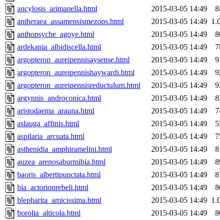
ancylosis_arimanella.html
2015-03-05 14:49
8
antheraea_assamensismezops.html
2015-03-05 14:49
1.
anthopsyche_agoye.html
2015-03-05 14:49
8
ardekania_albidiscella.html
2015-03-05 14:49
7
argopteron_aureipennisaysense.html
2015-03-05 14:49
9
argopteron_aureipennishaywardi.html
2015-03-05 14:49
9
argopteron_aureipennisreductulum.html
2015-03-05 14:49
9
argynnis_androconica.html
2015-03-05 14:49
8
aristodaema_arauna.html
2015-03-05 14:49
7
aslauga_affinis.html
2015-03-05 14:49
5
aspilaria_arcuata.html
2015-03-05 14:49
7
asthenidia_amphiramelini.html
2015-03-05 14:49
8
auzea_arenosaburmibia.html
2015-03-05 14:49
8
baoris_albertipunctata.html
2015-03-05 14:49
8
bia_actorionrebeli.html
2015-03-05 14:49
8
blepharita_amicissima.html
2015-03-05 14:49
1.
borolia_alticola.html
2015-03-05 14:49
8