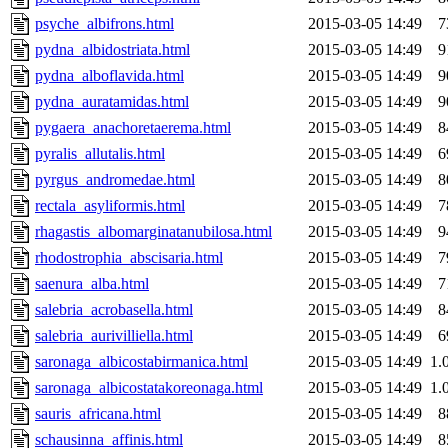
psyche_albifrons.html
2015-03-05 14:49
7
pydna_albidostriata.html
2015-03-05 14:49
9
pydna_alboflavida.html
2015-03-05 14:49
9
pydna_auratamidas.html
2015-03-05 14:49
9
pygaera_anachoretaerema.html
2015-03-05 14:49
8
pyralis_allutalis.html
2015-03-05 14:49
6
pyrgus_andromedae.html
2015-03-05 14:49
8
rectala_asyliformis.html
2015-03-05 14:49
7
rhagastis_albomarginatanubilosa.html
2015-03-05 14:49
9
rhodostrophia_abscisaria.html
2015-03-05 14:49
7
saenura_alba.html
2015-03-05 14:49
7
salebria_acrobasella.html
2015-03-05 14:49
8
salebria_aurivilliella.html
2015-03-05 14:49
6
saronaga_albicostabirmanica.html
2015-03-05 14:49
1.
saronaga_albicostatakoreonaga.html
2015-03-05 14:49
1.
sauris_africana.html
2015-03-05 14:49
8
schausinna_affinis.html
2015-03-05 14:49
8