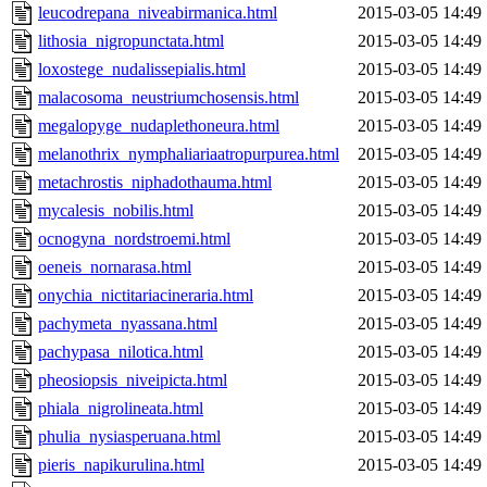
leucodrepana_niveabirmanica.html
2015-03-05 14:49
lithosia_nigropunctata.html
2015-03-05 14:49
loxostege_nudalissepialis.html
2015-03-05 14:49
malacosoma_neustriumchosensis.html
2015-03-05 14:49
megalopyge_nudaplethoneura.html
2015-03-05 14:49
melanothrix_nymphaliariaatropurpurea.html
2015-03-05 14:49
metachrostis_niphadothauma.html
2015-03-05 14:49
mycalesis_nobilis.html
2015-03-05 14:49
ocnogyna_nordstroemi.html
2015-03-05 14:49
oeneis_nornarasa.html
2015-03-05 14:49
onychia_nictitariacineraria.html
2015-03-05 14:49
pachymeta_nyassana.html
2015-03-05 14:49
pachypasa_nilotica.html
2015-03-05 14:49
pheosiopsis_niveipicta.html
2015-03-05 14:49
phiala_nigrolineata.html
2015-03-05 14:49
phulia_nysiasperuana.html
2015-03-05 14:49
pieris_napikurulina.html
2015-03-05 14:49