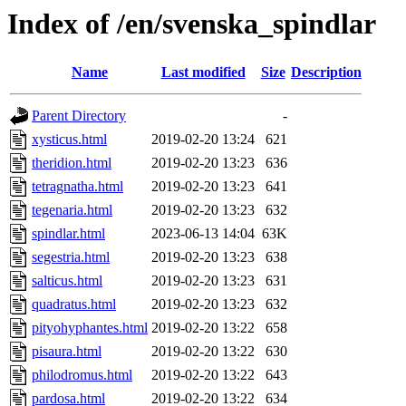
Index of /en/svenska_spindlar
Name
Last modified
Size
Description
Parent Directory
-
xysticus.html
2019-02-20 13:24
621
theridion.html
2019-02-20 13:23
636
tetragnatha.html
2019-02-20 13:23
641
tegenaria.html
2019-02-20 13:23
632
spindlar.html
2023-06-13 14:04
63K
segestria.html
2019-02-20 13:23
638
salticus.html
2019-02-20 13:23
631
quadratus.html
2019-02-20 13:23
632
pityohyphantes.html
2019-02-20 13:22
658
pisaura.html
2019-02-20 13:22
630
philodromus.html
2019-02-20 13:22
643
pardosa.html
2019-02-20 13:22
634